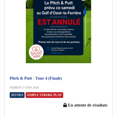
Pitch & Putt - Tour 4 (Finale)
SAMEDI 27 JUIN 2026
JEUNES
SIMPLE STROKE PLAY
En attente de résultats