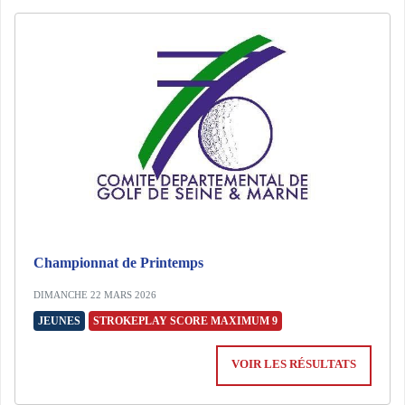
Championnat de Printemps
DIMANCHE 22 MARS 2026
JEUNES
STROKEPLAY SCORE MAXIMUM 9
VOIR LES RÉSULTATS