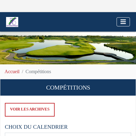
Accueil
Compétitions
COMPÉTITIONS
VOIR LES ARCHIVES
CHOIX DU CALENDRIER