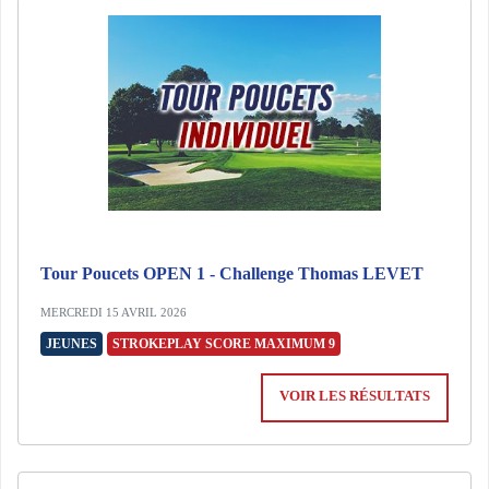
Tour Poucets OPEN 1 - Challenge Thomas LEVET
MERCREDI 15 AVRIL 2026
JEUNES
STROKEPLAY SCORE MAXIMUM 9
VOIR LES RÉSULTATS