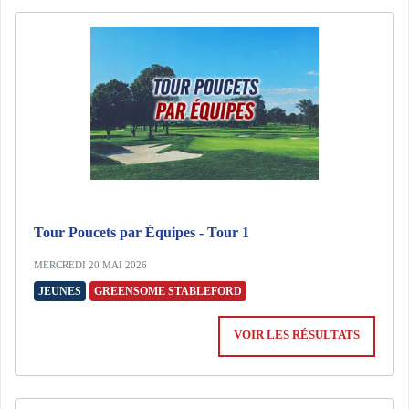
Tour Poucets par Équipes - Tour 1
MERCREDI 20 MAI 2026
JEUNES
GREENSOME STABLEFORD
VOIR LES RÉSULTATS