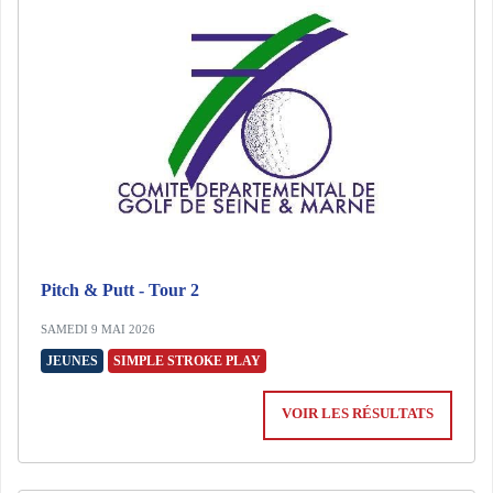
Pitch & Putt - Tour 2
SAMEDI 9 MAI 2026
JEUNES
SIMPLE STROKE PLAY
VOIR LES RÉSULTATS