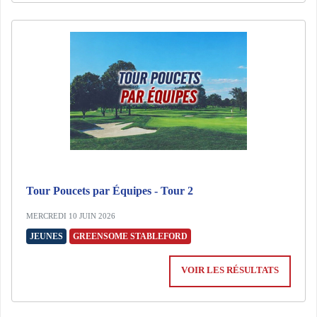
Tour Poucets par Équipes - Tour 2
MERCREDI 10 JUIN 2026
JEUNES
GREENSOME STABLEFORD
VOIR LES RÉSULTATS