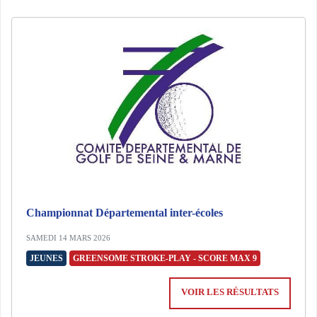
Championnat Départemental inter-écoles
SAMEDI 14 MARS 2026
JEUNES
GREENSOME STROKE-PLAY - SCORE MAX 9
VOIR LES RÉSULTATS