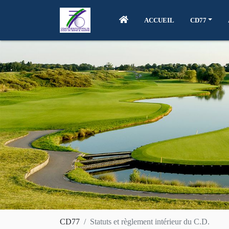
ACCUEIL
CD77
CD77
Statuts et règlement intérieur du C.D.