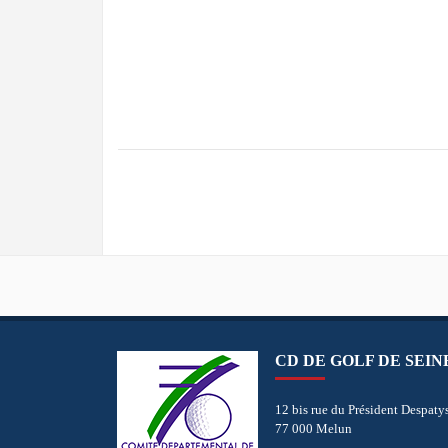
CD DE GOLF DE SEI
12 bis rue du Président Despaty
77 000 Melun